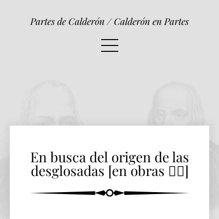
En busca del origen de las
desglosadas [en obras 👷‍♀️]
Partes de Calderón / Calderón en Partes
En busca del origen de las
desglosadas [en obras 👷‍♀️]